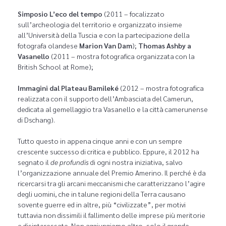
Simposio
L’eco del tempo
(2011 – focalizzato
sull’archeologia del territorio e organizzato insieme
all’Università della Tuscia e con la partecipazione della
fotografa olandese
Marion Van Dam
);
Thomas Ashby a
Vasanello
(2011 – mostra fotografica organizzata con la
British School at Rome);
Immagini dal Plateau Bamileké
(2012 – mostra fotografica
realizzata con il supporto dell’Ambasciata del Camerun,
dedicata al gemellaggio tra Vasanello e la città camerunense
di Dschang).
Tutto questo in appena cinque anni e con un sempre
crescente successo di critica e pubblico. Eppure, il 2012 ha
segnato il
de profundis
di ogni nostra iniziativa, salvo
l’organizzazione annuale del Premio Amerino. Il perché è da
ricercarsi tra gli arcani meccanismi che caratterizzano l’agire
degli uomini, che in talune regioni della Terra causano
sovente guerre ed in altre, più “civilizzate”, per motivi
tuttavia non dissimili il fallimento delle imprese più meritorie
e disinteressate. Non aggiungiamo altro, solo il grande