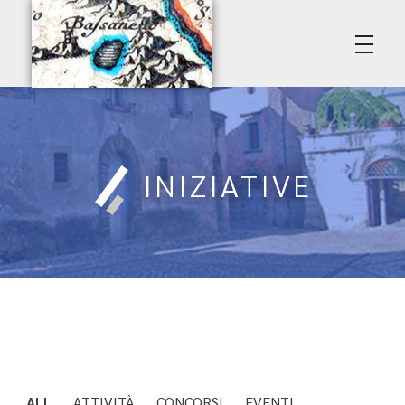
Poggio del Lago • Premio Amerino
Associazione Culturale Vasanello
INIZIATIVE
ALL
ATTIVITÀ
CONCORSI
EVENTI