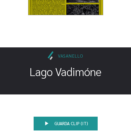
VASANELLO
Lago Vadimóne
GUARDA CLIP (IT)