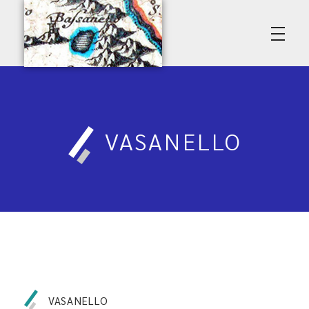
Poggio del Lago • Premio Amerino
Associazione Culturale Vasanello
VASANELLO
VASANELLO