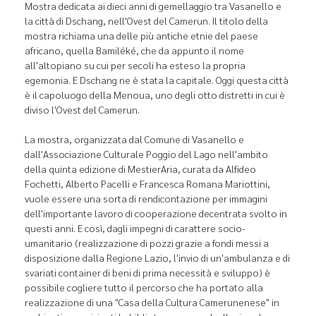
Mostra dedicata ai dieci anni di gemellaggio tra Vasanello e
la città di Dschang, nell'Ovest del Camerun. Il titolo della
mostra richiama una delle più antiche etnie del paese
africano, quella Bamiléké, che da appunto il nome
all'altopiano su cui per secoli ha esteso la propria
egemonia. E Dschang ne è stata la capitale. Oggi questa città
è il capoluogo della Menoua, uno degli otto distretti in cui è
diviso l'Ovest del Camerun.
La mostra, organizzata dal Comune di Vasanello e
dall'Associazione Culturale Poggio del Lago nell'ambito
della quinta edizione di MestierAria, curata da Alfideo
Fochetti, Alberto Pacelli e Francesca Romana Mariottini,
vuole essere una sorta di rendicontazione per immagini
dell'importante lavoro di cooperazione decentrata svolto in
questi anni. E così, dagli impegni di carattere socio-
umanitario (realizzazione di pozzi grazie a fondi messi a
disposizione dalla Regione Lazio, l'invio di un'ambulanza e di
svariati container di beni di prima necessità e sviluppo) è
possibile cogliere tutto il percorso che ha portato alla
realizzazione di una "Casa della Cultura Camerunenese" in